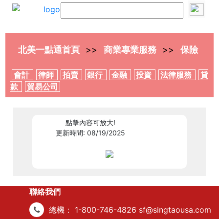
北美一點通首頁
商業專業服務
保險
會計
律師
拍賣
銀行
金融
投資
法律服務
貸
款
貿易公司
306195
點擊內容可放大!
更新時間: 08/19/2025
聯絡我們
總機：
1-800-746-4826
sf@singtaousa.com