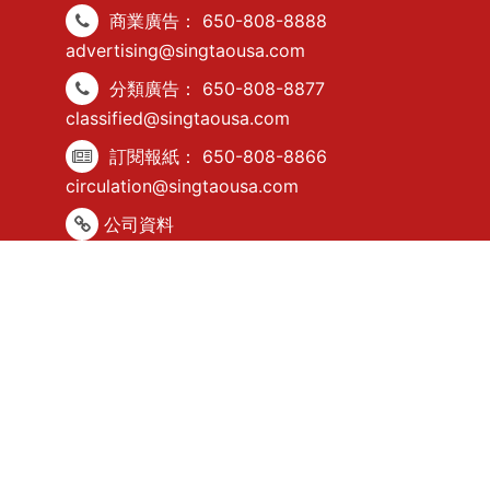
商業廣告：
650-808-8888
advertising@singtaousa.com
分類廣告：
650-808-8877
classified@singtaousa.com
訂閱報紙：
650-808-8866
circulation@singtaousa.com
公司資料