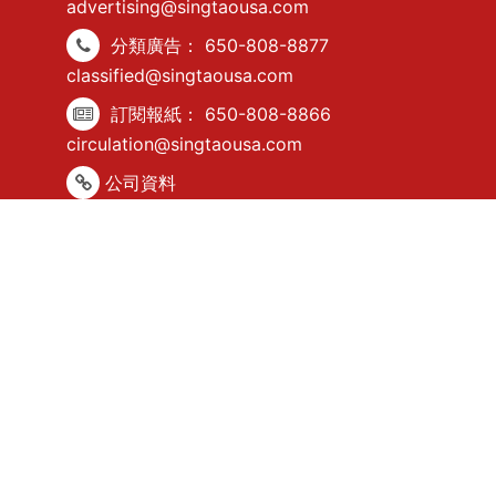
advertising@singtaousa.com
分類廣告：
650-808-8877
classified@singtaousa.com
訂閱報紙：
650-808-8866
circulation@singtaousa.com
公司資料