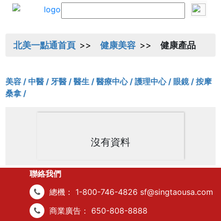
北美一點通首頁
健康美容
健康產品
美容 /
中醫 /
牙醫 /
醫生 /
醫療中心 /
護理中心 /
眼鏡 /
按摩
桑拿 /
沒有資料
聯絡我們
總機：
1-800-746-4826
sf@singtaousa.com
商業廣告：
650-808-8888