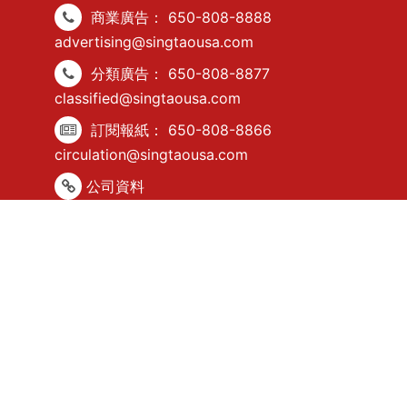
商業廣告：
650-808-8888
advertising@singtaousa.com
分類廣告：
650-808-8877
classified@singtaousa.com
訂閱報紙：
650-808-8866
circulation@singtaousa.com
公司資料